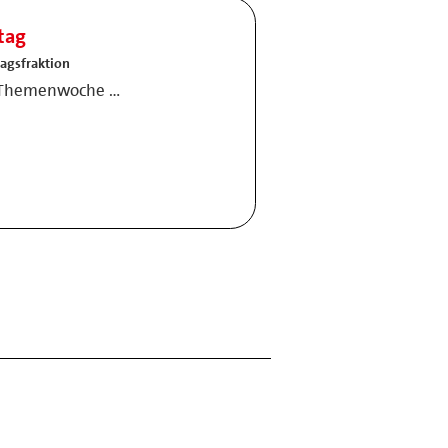
tag
agsfraktion
t-Themenwoche …