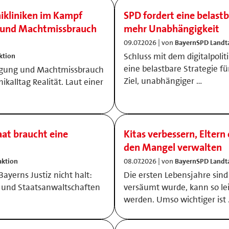
nikliniken im Kampf
SPD fordert eine belastb
g und Machtmissbrauch
mehr Unabhängigkeit
09.07.2026 | von
BayernSPD Landt
Schluss mit dem digitalpolit
ktion
eine belastbare Strategie f
tigung und Machtmissbrauch
Ziel, unabhängiger …
nikalltag Realität. Laut einer
aat braucht eine
Kitas verbessern, Eltern
den Mangel verwalten
aktion
08.07.2026 | von
BayernSPD Landt
ayerns Justiz nicht halt:
Die ersten Lebensjahre sind
n und Staatsanwaltschaften
versäumt wurde, kann so lei
werden. Umso wichtiger ist