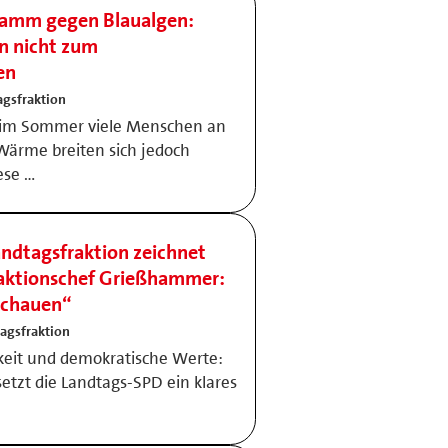
ramm gegen Blaualgen:
n nicht zum
en
gsfraktion
 im Sommer viele Menschen an
Wärme breiten sich jedoch
ese …
dtagsfraktion zeichnet
Fraktionschef Grießhammer:
schauen“
agsfraktion
chkeit und demokratische Werte:
tzt die Landtags-SPD ein klares