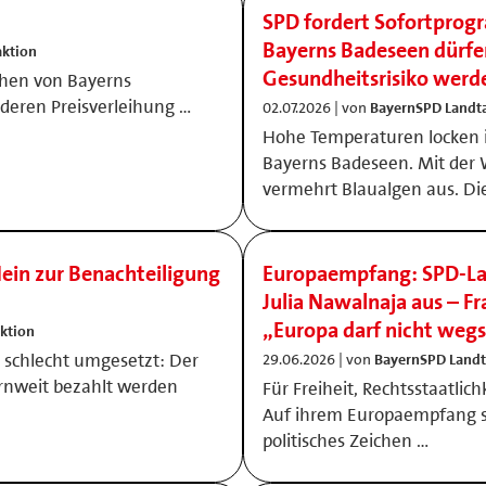
SPD fordert Sofortprog
Bayerns Badeseen dürfe
aktion
Gesundheitsrisiko werd
chen von Bayerns
deren Preisverleihung …
02.07.2026 | von
BayernSPD Landta
Hohe Temperaturen locken
Bayerns Badeseen. Mit der 
vermehrt Blaualgen aus. Di
ein zur Benachteiligung
Europaempfang: SPD-Lan
Julia Nawalnaja aus – 
„Europa darf nicht weg
ktion
er schlecht umgesetzt: Der
29.06.2026 | von
BayernSPD Landt
ernweit bezahlt werden
Für Freiheit, Rechtsstaatli
Auf ihrem Europaempfang se
politisches Zeichen …