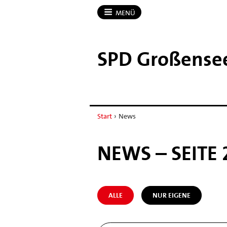
MENÜ
SPD Großense
Start
›
News
NEWS – SEITE 
ALLE
NUR EIGENE